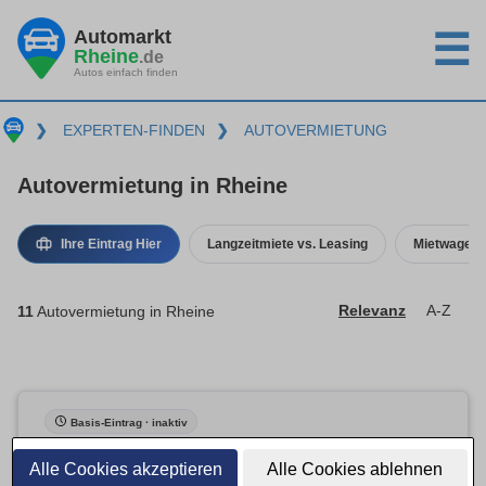
Automarkt
☰
Rheine
.de
Autos einfach finden
❯
EXPERTEN-FINDEN
❯
AUTOVERMIETUNG
Autovermietung in Rheine
Ihre Eintrag Hier
Langzeitmiete vs. Leasing
Mietwagenv
11
Autovermietung in Rheine
Relevanz
A-Z
Basis-Eintrag · inaktiv
Alle Cookies akzeptieren
Alle Cookies ablehnen