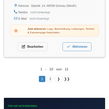
Opelstr. 14, 48599 Gronau (Westf.)
Adresse
Telefon
nicht hinterlegt
E-Mail
nicht hinterlegt
Jetzt aktivieren:
Logo, Beschreibung, Leistungen, Termine
& Expertenpage freischalten.
Bearbeiten
Aktivieren
1 - 10 von 11
1
2
❯
❯❯
FÜR IHR UNTERNEHMEN