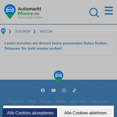
☰
Automarkt
Rheine
.de
Autos einfach finden
❯
SUCHEN
❯
MAZDA
Leider konnten wir derzeit keine passenden Autos finden.
Schauen Sie bald wieder vorbei!
Ratgeber
FAQ
Presse
Städte
Über Uns
Impressum
Datenschutz
Cookies
Alle Cookies akzeptieren
Alle Cookies ablehnen