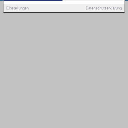
Copyright © 2000 - 2026 | 1A Infosysteme GmbH | Content by: 1a-sites-autos
Einstellungen
Datenschutzerklärung
08.08.2026