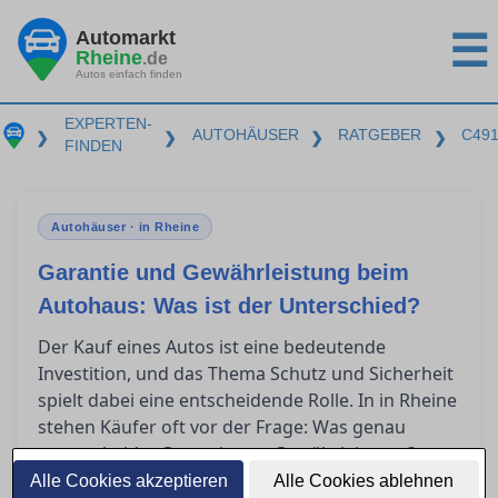
Automarkt
☰
Rheine
.de
Autos einfach finden
EXPERTEN-
AUTOHÄUSER
RATGEBER
C49
❯
❯
❯
❯
FINDEN
Autohäuser · in Rheine
Garantie und Gewährleistung beim
Autohaus: Was ist der Unterschied?
Der Kauf eines Autos ist eine bedeutende
Investition, und das Thema Schutz und Sicherheit
spielt dabei eine entscheidende Rolle. In in Rheine
stehen Käufer oft vor der Frage: Was genau
unterscheidet Garantie von Gewährleistung?
Dieser Artikel bietet klare Orientierung, indem er
Alle Cookies akzeptieren
Alle Cookies ablehnen