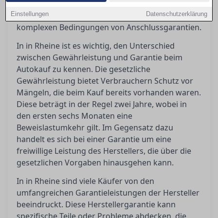
die gesetzlichen und vertraglichen Regelungen
Einstellungen
beleuchtet, sowie die Fallstricke in den oft
Datenschutzerklärung
komplexen Bedingungen von Anschlussgarantien.
In in Rheine ist es wichtig, den Unterschied
zwischen Gewährleistung und Garantie beim
Autokauf zu kennen. Die gesetzliche
Gewährleistung bietet Verbrauchern Schutz vor
Mängeln, die beim Kauf bereits vorhanden waren.
Diese beträgt in der Regel zwei Jahre, wobei in
den ersten sechs Monaten eine
Beweislastumkehr gilt. Im Gegensatz dazu
handelt es sich bei einer Garantie um eine
freiwillige Leistung des Herstellers, die über die
gesetzlichen Vorgaben hinausgehen kann.
In in Rheine sind viele Käufer von den
umfangreichen Garantieleistungen der Hersteller
beeindruckt. Diese Herstellergarantie kann
spezifische Teile oder Probleme abdecken, die